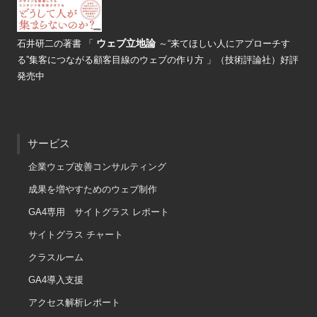
ウェブ立地論
石井研二の著書
「
～“来てほしい人にアプローチす
る”
集客につながる顧客目線のウェブの
作り方 」（技術評論社）好評
発売中
サービス
企業ウェブ改善コンサルティング
成果を増やすためのウェブ制作
GA4専用 サイトグラス レポート
サイトグラス チャート
クラスルーム
GA4導入支援
アクセス解析レポート