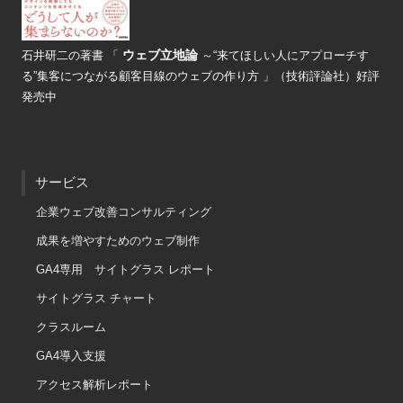
ウェブ立地論
石井研二の著書
「
～“来てほしい人にアプローチす
る”
集客につながる顧客目線のウェブの
作り方 」（技術評論社）好評
発売中
サービス
企業ウェブ改善コンサルティング
成果を増やすためのウェブ制作
GA4専用 サイトグラス レポート
サイトグラス チャート
クラスルーム
GA4導入支援
アクセス解析レポート