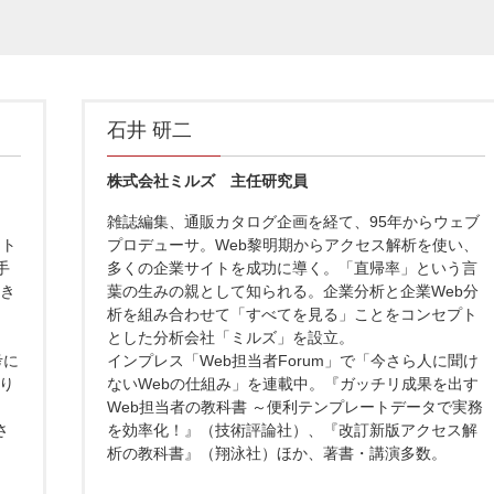
石井 研二
株式会社ミルズ 主任研究員
雑誌編集、通販カタログ企画を経て、95年からウェブ
ット
プロデューサ。Web黎明期からアクセス解析を使い、
手
多くの企業サイトを成功に導く。「直帰率」という言
向き
葉の生みの親として知られる。企業分析と企業Web分
析を組み合わせて「すべてを見る」ことをコンセプト
。
とした分析会社「ミルズ」を設立。
考に
インプレス「Web担当者Forum」で「今さら人に聞け
り
ないWebの仕組み」を連載中。『ガッチリ成果を出す
）
Web担当者の教科書 ～便利テンプレートデータで実務
さ
を効率化！』（技術評論社）、『改訂新版アクセス解
析の教科書』（翔泳社）ほか、著書・講演多数。