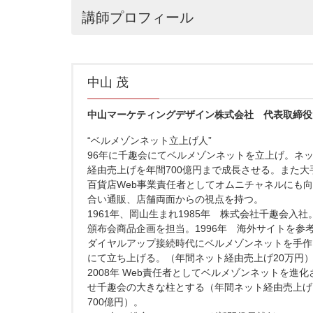
講師プロフィール
中山 茂
中山マーケティングデザイン株式会社 代表取締役
“ベルメゾンネット立上げ人”
96年に千趣会にてベルメゾンネットを立上げ。ネ
経由売上げを年間700億円まで成長させる。また大
百貨店Web事業責任者としてオムニチャネルにも
合い通販、店舗両面からの視点を持つ。
1961年、岡山生まれ 1985年 株式会社千趣会入社
頒布会商品企画を担当。 1996年 海外サイトを参
ダイヤルアップ接続時代にベルメゾンネットを手作
にて立ち上げる。（年間ネット経由売上げ20万円
2008年 Web責任者としてベルメゾンネットを進化
せ千趣会の大きな柱とする（年間ネット経由売上げ
700億円）。