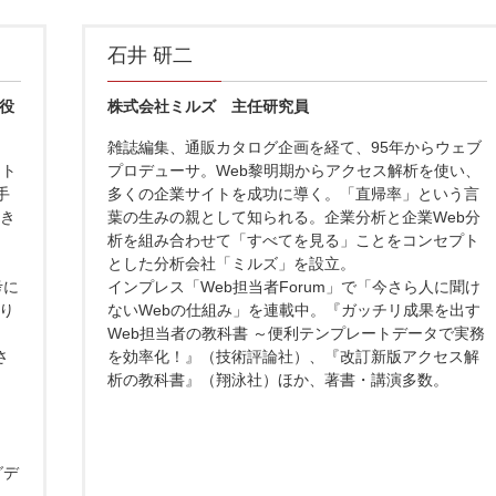
石井 研二
役
株式会社ミルズ 主任研究員
雑誌編集、通販カタログ企画を経て、95年からウェブ
ット
プロデューサ。Web黎明期からアクセス解析を使い、
手
多くの企業サイトを成功に導く。「直帰率」という言
向き
葉の生みの親として知られる。企業分析と企業Web分
析を組み合わせて「すべてを見る」ことをコンセプト
。
とした分析会社「ミルズ」を設立。
考に
インプレス「Web担当者Forum」で「今さら人に聞け
り
ないWebの仕組み」を連載中。『ガッチリ成果を出す
）
Web担当者の教科書 ～便利テンプレートデータで実務
さ
を効率化！』（技術評論社）、『改訂新版アクセス解
析の教科書』（翔泳社）ほか、著書・講演多数。
グデ