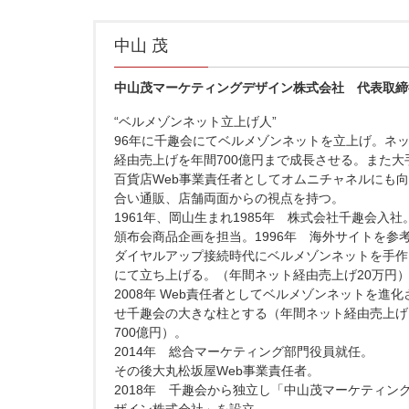
中山 茂
中山茂マーケティングデザイン株式会社 代表取締
“ベルメゾンネット立上げ人”
96年に千趣会にてベルメゾンネットを立上げ。ネ
経由売上げを年間700億円まで成長させる。また大
百貨店Web事業責任者としてオムニチャネルにも
合い通販、店舗両面からの視点を持つ。
1961年、岡山生まれ 1985年 株式会社千趣会入社
頒布会商品企画を担当。 1996年 海外サイトを参
ダイヤルアップ接続時代にベルメゾンネットを手作
にて立ち上げる。（年間ネット経由売上げ20万円
2008年 Web責任者としてベルメゾンネットを進化
せ千趣会の大きな柱とする（年間ネット経由売上げ
700億円）。
2014年 総合マーケティング部門役員就任。
その後大丸松坂屋Web事業責任者。
2018年 千趣会から独立し「中山茂マーケティン
ザイン株式会社」を設立。