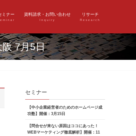
セミナー
資料請求・お問い合わせ
リサーチ
eminar
Inquiry
Research
阪 7月5日
セミナー
【中小企業経営者のためのホームページ成
功塾】開催：3月15日
【問合せが来ない原因はココにあった！
WEBマーケティング徹底解析】開催：11