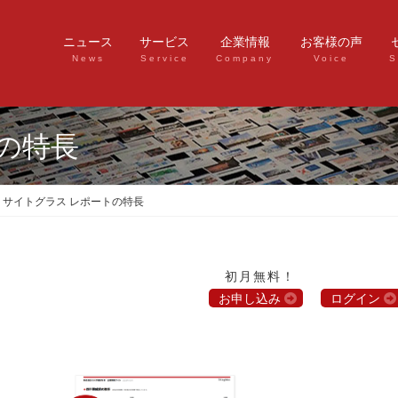
ニュース
サービス
企業情報
お客様の声
News
Service
Company
Voice
S
の特長
サイトグラス レポートの特長
初月無料！
お申し込み
ログイン