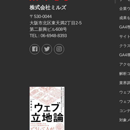
株式会社ミルズ
企業
〒530-0044
成果
大阪市北区東天満2丁目2-5
GA4
第二新興ビル608号
TEL :
06-6948-8393
サイト
クラ
GA4
アク
解析
業界
ウェブ
ウェ
コン
対象