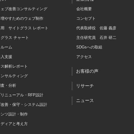
ウェブ改善コンサルティング
会社概要
を増やすためのウェブ制作
コンセプト
専用 サイトグラス レポート
代表取締役 佐藤 義彦
グラス チャート
主任研究員 石井 研二
スルーム
SDGsへの取組
導入支援
アクセス
セス解析レポート
お客様の声
コンサルティング
調査・分析
リサーチ
リニューアル・RFP設計
ニュース
ブ改善・保守・システム設計
テンツ設計・制作
メディアと考え方