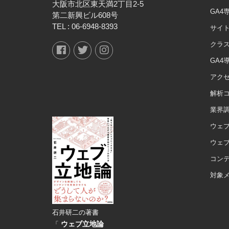
大阪市北区東天満2丁目2-5
GA4
第二新興ビル608号
TEL :
06-6948-8393
サイト
クラ
GA4
アク
解析
業界
ウェブ
ウェ
コン
対象
石井研二の著書
ウェブ立地論
「