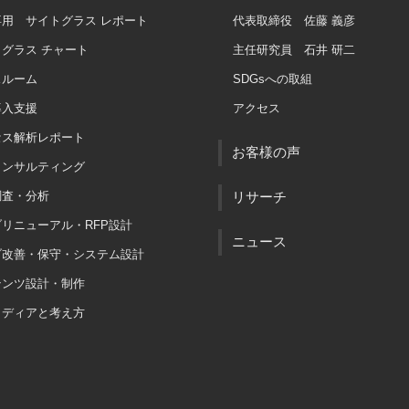
専用 サイトグラス レポート
代表取締役 佐藤 義彦
グラス チャート
主任研究員 石井 研二
スルーム
SDGsへの取組
導入支援
アクセス
セス解析レポート
お客様の声
コンサルティング
調査・分析
リサーチ
リニューアル・RFP設計
ニュース
ブ改善・保守・システム設計
テンツ設計・制作
メディアと考え方