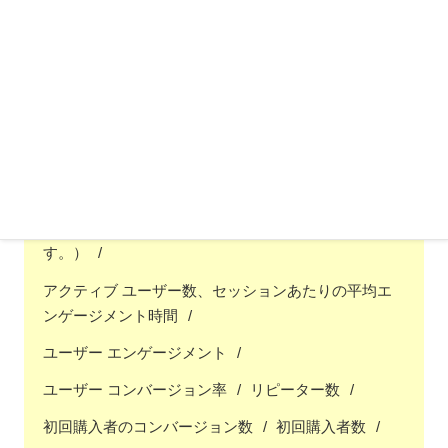
ントを完了したアクティブ ユーザーの割合を示しま
す）
PWAU/DAU（1 週間の有料アクティブ ユーザーでも
ある 1 日のアクティブ ユーザーの 1 日あたりの割合
（ローリング値）です。この比率は、前週に購入イベ
ントを完了したアクティブ ユーザーの割合を示しま
す。）
WAU/MAU（30 日間のアクティブ ユーザーのうち、1
週間に 1 回以上アクティブだったユーザーの割合で
す。）
アクティブ ユーザー数、セッションあたりの平均エ
ンゲージメント時間
ユーザー エンゲージメント
ユーザー コンバージョン率
リピーター数
初回購入者のコンバージョン数
初回購入者数