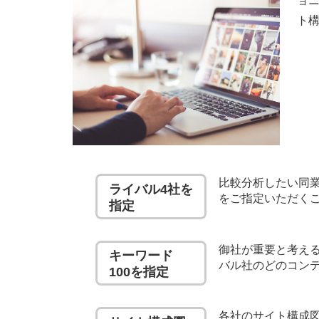
ョ
ト
比較分析したい同
ライバル4社を
をご指定いただく
指定
御社が重要と考える
キーワード
バル社のどのコン
100を指定
各社のサイト構成