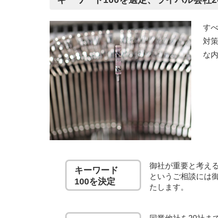
す
対
な
御社が重要と考える
キーワード
というご相談には
100を決定
たします。