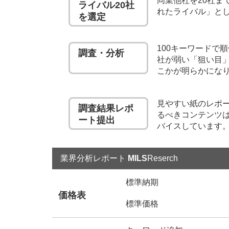
同業他社を20社ま
ライバル20社
れたライバル」と
を選定
100キーワードで
調査・分析
社が弱い「狙い目」
こかが明らかにな
見やすい紙のレポ
調査結果レポ
るべきコンテンツ
ート提出
バイスしています
業界分析レポート
MILS
Reserch
標準納期
価格表
標準価格